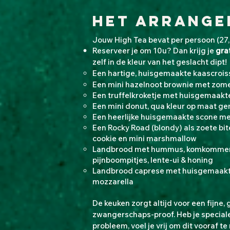
Het arrange
Jouw High Tea bevat per persoon (27,
Reserveer je om 10u? Dan krijg je
gra
zelf in de kleur van het geslacht dipt!
Een hartige, huisgemaakte kaascrois
Een mini hazelnoot brownie met zome
Een truffelkroketje met huisgemaakt
Een mini donut, qua kleur op maat g
Een heerlijke huisgemaakte scone me
Een Rocky Road (blondy) als zoete bi
cookie en mini marshmallow
Landbrood met hummus, komkommer
pijnboompitjes, lente-ui & honing​
Landbrood caprese met huisgemaakte 
mozzarella
De keuken zorgt altijd voor een fijne, 
zwangerschaps-proof. Heb je special
probleem, voel je vrij om dit vooraf 