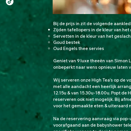
Bij de prijs in zit de volgende aankle
Zijden tafellopers in de kleur van het
Servetten in de kleur van het geslach
Goud bestek
Oud Engels thee servies
Geniet van 9 luxe theeën van Simon L
onbeperkt naar wens opnieuw laten v
Wij serveren onze High Tea's op de v
met alle aandacht een heerlijk arran
12.15u & van 15.30u-18.00u. Popt de H
reserveren ook niet mogelijk. Bij afm
voor het gemaakte eten & uiteraard n
Na de reservering aanvraag via pop-u
voorafgaand aan de babyshower tele