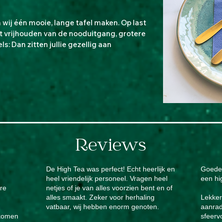
wij één mooie, lange tafel maken. Op last
t vrijhouden van de nooduitgang, grotere
: Dan zitten jullie gezellig aan
!
Reviews
De High Tea was perfect! Echt heerlijk en
Goede 
heel vriendelijk personeel. Vragen heel
een hi
ere
netjes of je van alles voorzien bent en of
alles smaakt. Zeker voor herhaling
Lekker
vatbaar, wij hebben enorm genoten.
aanrad
 komen
sfeerv