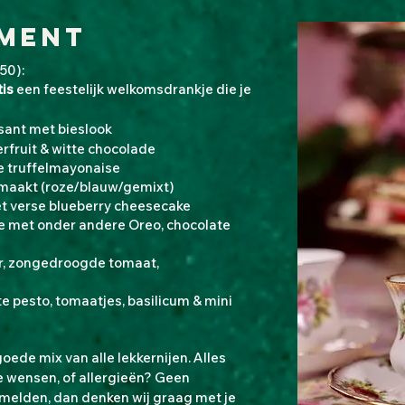
ment
50):
tis
een feestelijk welkomsdrankje die je
sant met bieslook
rfruit & witte chocolade
e truffelmayonaise
emaakt (roze/blauw/gemixt)
t verse blueberry cheesecake
te met onder andere Oreo, chocolate
, zongedroogde tomaat,
pesto, tomaatjes, basilicum & mini
goede mix van alle lekkernijen. Alles
e wensen, of allergieën? Geen
te melden, dan denken wij graag met je