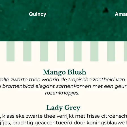
Quincy
Ama