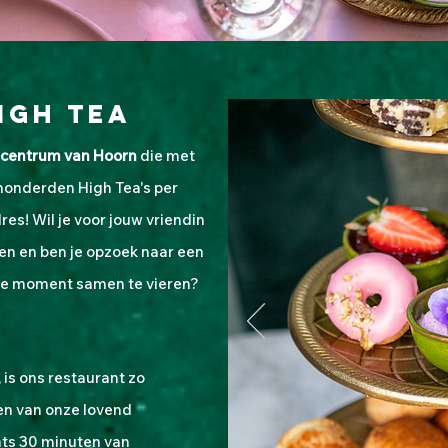
igh tea
centrum van Hoorn
die met
honderden High Tea's per
dres!
Wil je voor jouw vriendin
n en ben je opzoek naar een
ere moment samen te vieren?
 is ons
restaurant zo
ten van
onze lovend
ts 30 minuten van