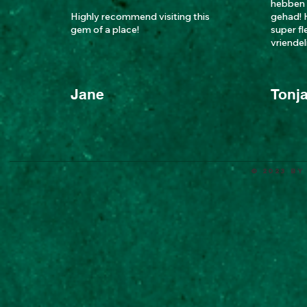
hebben 
Highly recommend visiting this
gehad! 
gem of a place!
super fl
vriendeli
Jane
Tonj
© 2023 by