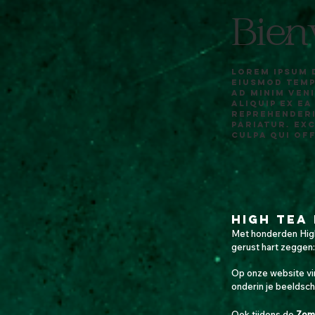
Bien
Lorem ipsum 
eiusmod temp
ad minim ven
aliquip ex e
reprehenderi
pariatur. Ex
culpa qui of
Hig
h Tea
Met honderden High
gerust hart zeggen:
Op onze website vin
onderin je beeldsc
Ook tijdens de
Zom