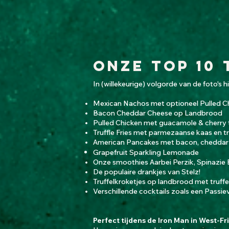
onze top 10 
​In (willekeurige) volgorde van de foto's 
Mexican Nachos met optioneel Pulled C
Bacon Cheddar Cheese op Landbrood
Pulled Chicken met guacamole & cherry
Truffle Fries met parmezaanse kaas en 
American Pancakes met bacon, cheddar
Grapefruit Sparkling Lemonade
Onze smoothies Aarbei Perzik, Spinazi
De populaire drankjes van Stelz!
Truffelkroketjes op landbrood met tru
Verschillende cocktails zoals een Passie
Perfect tijdens de Iron Man in West-Fr