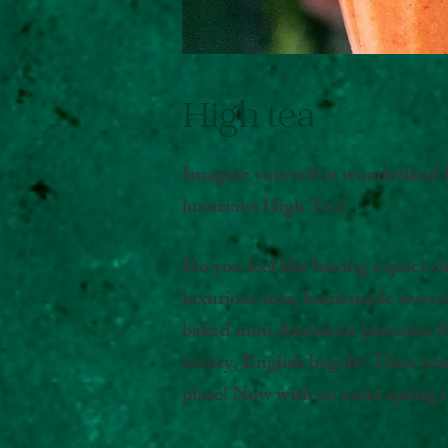
High tea
Imagine yourself in wonderland f
luxurious High Tea!
Do you feel like having a quiet c
luxurious teas, homemade sweets
baked mini American pancakes & f
savory, English bagels? Then you
place! Now with an extra spring t