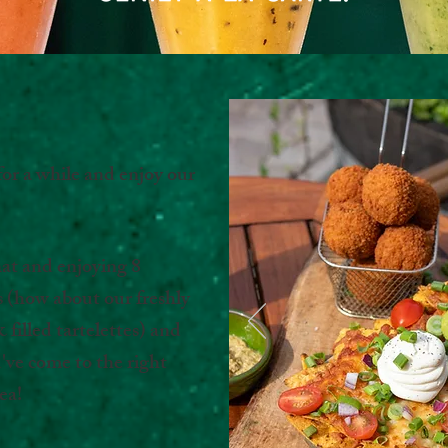
or a while and enjoy our
hat and enjoying 8
 (how about our freshly
illed tartelettes) and
've come to the right
ea!