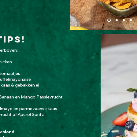
tips!
hierboven:
hicken
 tomaatjes
truffelmayonaise
 kaas & gebakken ei
e Banaan en Mango
Passievrucht
ffelmayo en parmezaanse kaas
vrucht of Aperol
​ Spritz
iesland