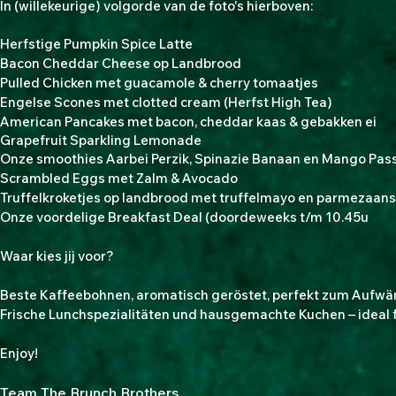
​In (willekeurige) volgorde van de foto's hierboven:
Herfstige Pumpkin Spice Latte
Bacon Cheddar Cheese op Landbrood
Pulled Chicken met guacamole & cherry tomaatjes
Engelse Scones met clotted cream (Herfst High Tea)
American Pancakes met bacon, cheddar kaas & gebakken ei
Grapefruit Sparkling Lemonade
Onze smoothies Aarbei Perzik, Spinazie Banaan en Mango
Pas
​Scrambled Eggs met Zalm & Avocado
Truffelkroketjes op landbrood met truffelmayo en parmezaan
Onze voordelige Breakfast Deal (
doordeweeks t/m 10.45u
Waar kies jij voor?
Beste Kaffeebohnen, aromatisch geröstet, perfekt zum Aufwä
Frische Lunchspezialitäten und hausgemachte Kuchen – ideal f
Enjoy!
Team The Brunch Brothers