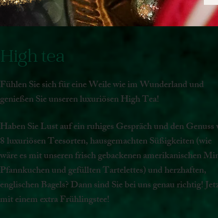
High tea
Fühlen Sie sich für eine Weile wie im Wunderland und
genießen Sie unseren luxuriösen High Tea!
Haben Sie Lust auf ein ruhiges Gespräch und den Genuss
8 luxuriösen Teesorten, hausgemachten Süßigkeiten (wie
wäre es mit unseren frisch gebackenen amerikanischen Mi
Pfannkuchen und gefüllten Tartelettes) und herzhaften,
englischen Bagels? Dann sind Sie bei uns genau richtig! Jet
mit einem extra Frühlingstee!