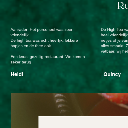
R
Aanrader! Het personeel was zeer
De High Tea wa
vriendelijk.
heel vriendelij
De high tea was echt heerlijk, lekkere
netjes of je va
hapjes en de thee ook.
alles smaakt. 
vatbaar, wij h
Een knus, gezellig restaurant. We komen
zeker terug
Heidi
Quincy