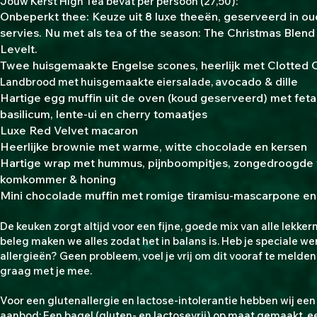
Jouw Kerst High Tea bevat per persoon (27,50):
Onbeperkt thee: Keuze uit 8 luxe theeën, geserveerd in ou
servies. Nu met als tea of the season: The Christmas Blen
Levelt.
Twee huisgemaakte Engelse scones, heerlijk met Clotted
avocado & dille
Landbrood met huisgemaakte eiersalade,
Hartige egg muffin uit de oven (koud geserveerd) met feta
basilicum, lente-ui en cherry tomaatjes
Luxe Red Velvet macaron
Heerlijke brownie met warme, witte chocolade en kersen
Hartige wrap met hummus, pijnboompitjes, zongedroogde 
komkommer & honing
Mini chocolade muffin met romige tiramisu-mascarpone en
De keuken zorgt altijd voor een fijne, goede mix van alle lekker
beleg maken we alles zodat het in balans is. Heb je speciale we
allergieën? Geen probleem, voel je vrij om dit vooraf te melden
graag met je mee.
Voor een glutenallergie en lactose-intolerantie hebben wij een 
aanbod: Een bagel (gluten- en lactosevrij) op maat gemaakt, e