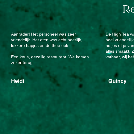
R
Aanrader! Het personeel was zeer
De High Tea wa
vriendelijk. Het eten was echt heerlijk,
heel vriendelij
lekkere hapjes en de thee ook.
netjes of je va
alles smaakt. 
Een knus, gezellig restaurant. We komen
vatbaar, wij h
zeker terug
Heidi
Quincy