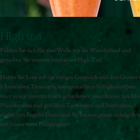
High tea
Fühlen Sie sich für eine Weile wie im Wunderland und
genießen Sie unseren luxuriösen High Tea!
Haben Sie Lust auf ein ruhiges Gespräch und den Genuss
8 luxuriösen Teesorten, hausgemachten Süßigkeiten (wie
wäre es mit unseren frisch gebackenen amerikanischen Mi
Pfannkuchen und gefüllten Tartelettes) und herzhaften,
englischen Bagels? Dann sind Sie bei uns genau richtig! Jet
mit einem extra Frühlingstee!