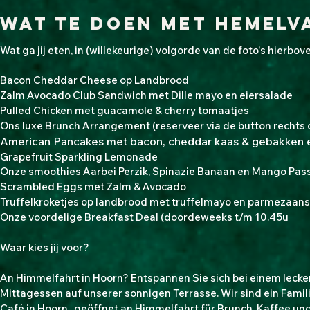
Wat te doen met hemelv
​Wat ga jij eten, in (willekeurige) volgorde van de foto's hierbo
Bacon Cheddar Cheese op Landbrood
Zalm Avocado Club Sandwich met Dille mayo en eiersalade
Pulled Chicken met guacamole & cherry tomaatjes
Ons luxe Brunch Arrangement (reserveer via de button rechts 
American Pancakes met bacon, cheddar kaas & gebakken 
Grapefruit Sparkling Lemonade
Onze smoothies Aarbei Perzik, Spinazie Banaan en Mango
Pas
​Scrambled Eggs met Zalm & Avocado
Truffelkroketjes op landbrood met truffelmayo en parmezaan
Onze voordelige Breakfast Deal (
doordeweeks t/m 10.45u
Waar kies jij voor?
An Himmelfahrt in Hoorn? Entspannen Sie sich bei einem lecke
Mittagessen auf unserer sonnigen Terrasse. Wir sind ein Famil
Café in Hoorn , geöffnet an Himmelfahrt für Brunch, Kaffee un